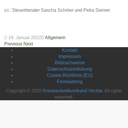
v.l.: Steuerberater Sascha Schröer und Petra Siemer
19. Januar 2022
Allgemein
Previous
Next
Kontakt
Impressum
Bildnachweise
Datenschutzerklärung
Cookie-Richtlinie (EU)
Fernwartung
Copyright © 2026
Kreislandvolkverband Vechta
. All rights
reserved.