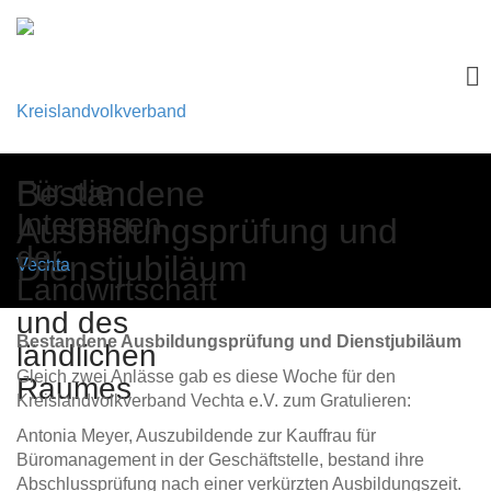
Skip
Für die
Bestandene
to
content
Interessen
Ausbildungsprüfung und
der
Dienstjubiläum
Landwirtschaft
und des
Bestandene Ausbildungsprüfung und Dienstjubiläum
ländlichen
Gleich zwei Anlässe gab es diese Woche für den
Raumes
Kreislandvolkverband Vechta e.V. zum Gratulieren:
Antonia Meyer, Auszubildende zur Kauffrau für
Büromanagement in der Geschäftstelle, bestand ihre
Abschlussprüfung nach einer verkürzten Ausbildungszeit.