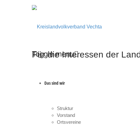
Für die Interessen der Lan
Toggle menu
Skip
to
content
Das sind wir
Struktur
Vorstand
Ortsvereine