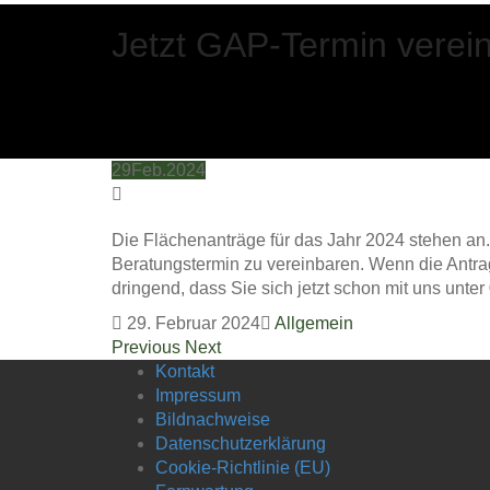
Jetzt GAP-Termin verei
29
Feb.
2024
Die Flächenanträge für das Jahr 2024 stehen an.
Beratungstermin zu vereinbaren. Wenn die Antrag
dringend, dass Sie sich jetzt schon mit uns unte
29. Februar 2024
Allgemein
Previous
Next
Kontakt
Impressum
Bildnachweise
Datenschutzerklärung
Cookie-Richtlinie (EU)