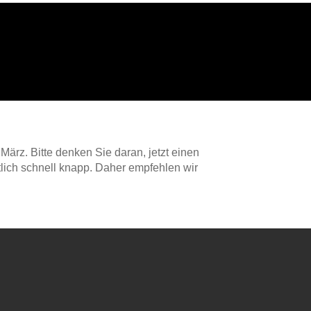
ärz. Bitte denken Sie daran, jetzt einen
lich schnell knapp. Daher empfehlen wir