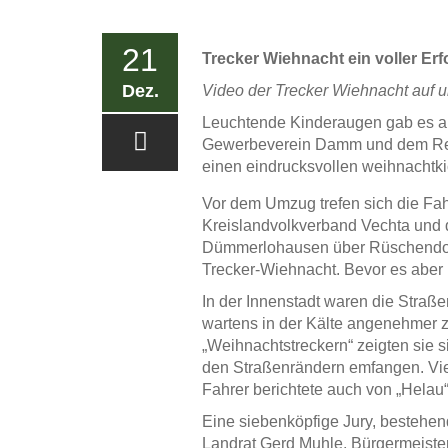
21
Trecker Wiehnacht ein voller Erf
Dez.
Video der Trecker Wiehnacht auf
Leuchtende Kinderaugen gab es a
Gewerbeverein Damm und dem Resta
einen eindrucksvollen weihnachtk
Vor dem Umzug trefen sich die Fa
Kreislandvolkverband Vechta und 
Dümmerlohausen über Rüschendorf 
Trecker-Wiehnacht. Bevor es aber
In der Innenstadt waren die Straße
wartens in der Kälte angenehmer 
„Weihnachtstreckern“ zeigten sie si
den Straßenrändern emfangen. Vie
Fahrer berichtete auch von „Helau
Eine siebenköpfige Jury, bestehen
Landrat Gerd Muhle, Bürgermeiste