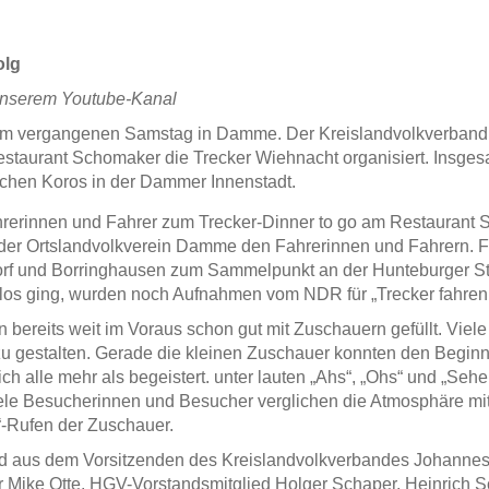
olg
 unserem Youtube-Kanal
m vergangenen Samstag in Damme. Der Kreislandvolkverband
urant Schomaker die Trecker Wiehnacht organisiert. Insgesam
ichen Koros in der Dammer Innenstadt.
hrerinnen und Fahrer zum Trecker-Dinner to go am Restaurant
der Ortslandvolkverein Damme den Fahrerinnen und Fahrern. Fr
und Borringhausen zum Sammelpunkt an der Hunteburger Straß
 los ging, wurden noch Aufnahmen vom NDR für „Trecker fahren
n bereits weit im Voraus schon gut mit Zuschauern gefüllt. Viele
zu gestalten. Gerade die kleinen Zuschauer konnten den Begin
ch alle mehr als begeistert. unter lauten „Ahs“, „Ohs“ und „Seh
le Besucherinnen und Besucher verglichen die Atmosphäre mi
“-Rufen der Zuschauer.
d aus dem Vorsitzenden des Kreislandvolkverbandes Johannes W
r Mike Otte, HGV-Vorstandsmitglied Holger Schaper, Heinrich