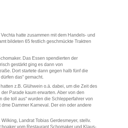
 Vechta hatte zusammen mit dem Handels- und
t bildeten 65 festlich geschmückte Traktren
 Schomaker. Das Essen spendierten der
isch gestärkt ging es dann von
e. Dort startete dann gegen halb fünf die
 dürfen das“ gemacht.
 hatten z.B. Glühwein o.ä. dabei, um die Zeit des
n der Parade kaum erwarten. Aber von den
en die toll aus“ wurden die Schlepperfahrer von
t dme Dammer Karneval. Der ein oder andere
ilking, Landrat Tobias Gerdesmeyer, stellv.
 Schoaker vom Restaurant Schomaker und Klaus-